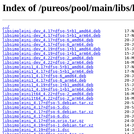
Index of /pureos/pool/main/libs/
../
libsimpleini-dev_4.17+dfsg-5+b1_amd64.deb
libsimpleini-dev_4.17+dfsg-5+b1_arm64.deb
libsimpleini-dev_4.17+dfsg-6_amd64.deb
libsimpleini-dev_4.17+dfsg-6_arm64.deb
libsimpleini-dev_4.19+dfsg-1+b1_amd64.deb
libsimpleini-dev_4.19+dfsg-1+b1_arm64.deb
libsimpleini-dev_4.22+dfsg-2_amd64.deb
libsimpleini-dev_4.22+dfsg-2_arm64.deb
libsimpleini1_4.17+dfsg-5+b1_amd64.deb
libsimpleini1_4.17+dfsg-5+b1_arm64.deb
libsimpleini1_4.17+dfsg-6_amd64.deb
libsimpleini1_4.17+dfsg-6_arm64.deb
libsimpleini1_4.19+dfsg-1+b1_amd64.deb
libsimpleini1_4.19+dfsg-1+b1_arm64.deb
libsimpleini1t64_4.22+dfsg-2_amd64.deb
libsimpleini1t64_4.22+dfsg-2_arm64.deb
libsimpleini_4.17+dfsg-5.debian.tar.xz
libsimpleini_4.17+dfsg-5.dsc
libsimpleini_4.17+dfsg-6.debian.tar.xz
libsimpleini_4.17+dfsg-6.dsc
libsimpleini_4.17+dfsg.orig.tar.gz
libsimpleini_4.19+dfsg-1.debian.tar.xz
libsimpleini_4.19+dfsg-1.dsc