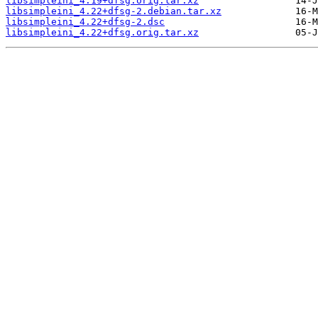
libsimpleini_4.19+dfsg.orig.tar.xz
libsimpleini_4.22+dfsg-2.debian.tar.xz
libsimpleini_4.22+dfsg-2.dsc
libsimpleini_4.22+dfsg.orig.tar.xz