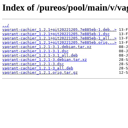
Index of /pureos/pool/main/v/va
../
vagrant-cachier_1.2.1+git20221205.7e885eb-1.deb..>
vagrant-cachier_1.2.1+git20221205.7e885eb-1.dsc
vagrant-cachier_1.2.1+git20221205.7e885eb-1_all..>
vagrant-cachier_1.2.1+git20221205.7e885eb.orig...>
vagrant-cachier_1.2.1-3.1.debian.tar.xz
vagrant-cachier_1.2.1-3.1.dsc
vagrant-cachier_1.2.1-3.1_all.deb
vagrant-cachier_1.2.1-3.debian.tar.xz
vagrant-cachier_1.2.1-3.dsc
vagrant-cachier_1.2.1-3_all.deb
vagrant-cachier_1.2.1.orig.tar.gz