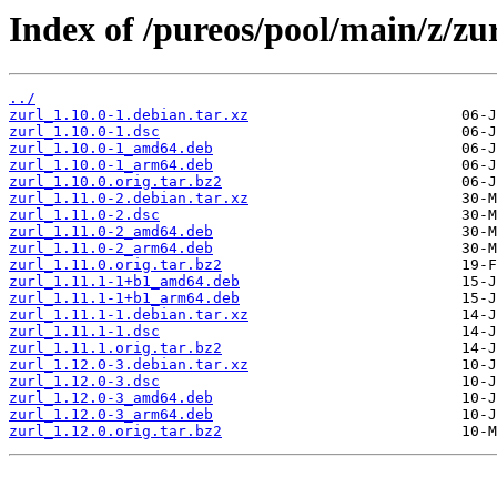
Index of /pureos/pool/main/z/zur
../
zurl_1.10.0-1.debian.tar.xz
zurl_1.10.0-1.dsc
zurl_1.10.0-1_amd64.deb
zurl_1.10.0-1_arm64.deb
zurl_1.10.0.orig.tar.bz2
zurl_1.11.0-2.debian.tar.xz
zurl_1.11.0-2.dsc
zurl_1.11.0-2_amd64.deb
zurl_1.11.0-2_arm64.deb
zurl_1.11.0.orig.tar.bz2
zurl_1.11.1-1+b1_amd64.deb
zurl_1.11.1-1+b1_arm64.deb
zurl_1.11.1-1.debian.tar.xz
zurl_1.11.1-1.dsc
zurl_1.11.1.orig.tar.bz2
zurl_1.12.0-3.debian.tar.xz
zurl_1.12.0-3.dsc
zurl_1.12.0-3_amd64.deb
zurl_1.12.0-3_arm64.deb
zurl_1.12.0.orig.tar.bz2