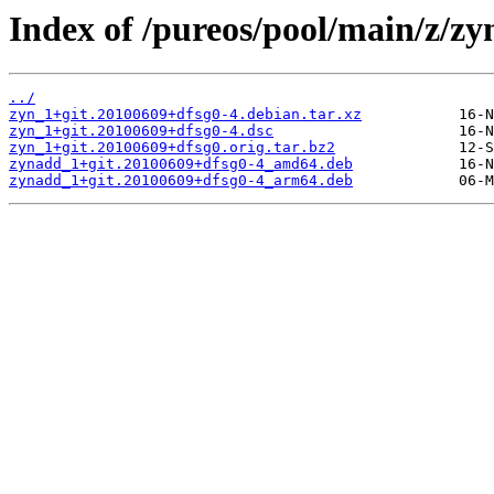
Index of /pureos/pool/main/z/zy
../
zyn_1+git.20100609+dfsg0-4.debian.tar.xz
zyn_1+git.20100609+dfsg0-4.dsc
zyn_1+git.20100609+dfsg0.orig.tar.bz2
zynadd_1+git.20100609+dfsg0-4_amd64.deb
zynadd_1+git.20100609+dfsg0-4_arm64.deb